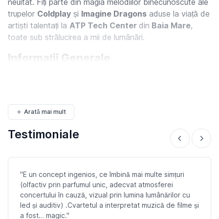
neuitat. Fiți parte din magia melodiilor binecunoscute ale
trupelor
Coldplay
și
Imagine Dragons
aduse la viață de
artiști talentați la
ATP Tech Center
din
Baia Mare
,
toate sub strălucirea a mii de lumânări.
Informații Generale
📍
Locație
: ATP Tech Center, Baia Mare
🗓️
Data și ora
:...
Arată mai mult
Testimoniale
"E un concept ingenios, ce îmbină mai multe simțuri
(olfactiv prin parfumul unic, adecvat atmosferei
concertului în cauză, vizual prin lumina lumânărilor cu
led și auditiv) .Cvartetul a interpretat muzică de filme și
a fost… magic."