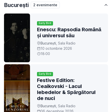
București
2 evenimente
Early Bird
Enescu: Rapsodia Română
și universul său
București
, Sala Radio
10 octombrie 2026
18:00
Early Bird
Festive Edition:
Ceaikovski - Lacul
lebedelor & Spărgătorul
de nuci
București
, Sala Radio
06 decembrie 2026