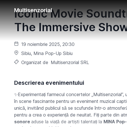
Iconic Movie Soundt
Multisenzorial
The Immersive Sho
19 noiembrie 2025, 20:30
Sibiu
, Mina Pop-Up Sibiu
Organizat de
Multisenzorial SRL
Descrierea evenimentului
✨Experimentați farmecul concertelor „Multisenzorial”,
în scene fascinante pentru un eveniment muzical capti
unică, invitând publicul să se scufunde într-o atmosfer
pentru a crea o experiență de neuitat. Fiți parte din 
sonore
aduse la viață de artiști talentați la
MINA Pop