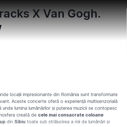
racks X Van Gogh.
w
 unde locații impresionante din România sunt transformate
vant. Aceste concerte oferă o experiență multisenzorială
ă unde lumina lumânărilor și puterea muzicii se contopesc
atmosfera creată de
cele mai consacrate coloane
-up
din
Sibiu
toate sub strălucirea a mii de lumânări și