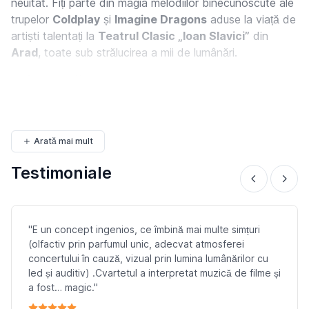
neuitat. Fiți parte din magia melodiilor binecunoscute ale
trupelor
Coldplay
și
Imagine Dragons
aduse la viață de
artiști talentați la
Teatrul Clasic „Ioan Slavici”
din
Arad
, toate sub strălucirea a mii de lumânări.
Informații Generale
📍 Locație: Teatrul...
Arată mai mult
Testimoniale
"E un concept ingenios, ce îmbină mai multe simțuri
(olfactiv prin parfumul unic, adecvat atmosferei
concertului în cauză, vizual prin lumina lumânărilor cu
led și auditiv) .Cvartetul a interpretat muzică de filme și
a fost… magic."