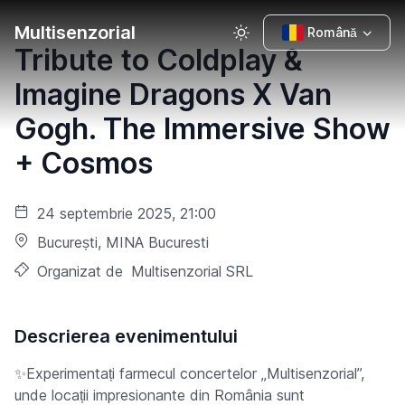
Multisenzorial
Română
Tribute to Coldplay &
Imagine Dragons X Van
Gogh. The Immersive Show
+ Cosmos
24 septembrie 2025, 21:00
București
, MINA Bucuresti
Organizat de
Multisenzorial SRL
Descrierea evenimentului
✨Experimentați farmecul concertelor „Multisenzorial”,
unde locații impresionante din România sunt