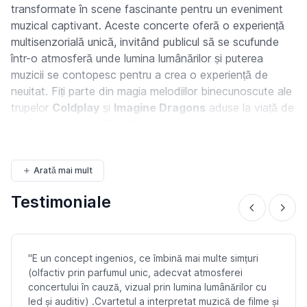
transformate în scene fascinante pentru un eveniment
muzical captivant. Aceste concerte oferă o experiență
multisenzorială unică, invitând publicul să se scufunde
într-o atmosferă unde lumina lumânărilor și puterea
muzicii se contopesc pentru a crea o experiență de
neuitat. Fiți parte din magia melodiilor binecunoscute ale
trupelor
Coldplay
și
Imagine Dragons
aduse la viață de
artiști talentați la
MINA Museum
din
București
toate
sub strălucirea a mii de lumânări și
proiecția...
Arată mai mult
Testimoniale
"E un concept ingenios, ce îmbină mai multe simțuri
(olfactiv prin parfumul unic, adecvat atmosferei
concertului în cauză, vizual prin lumina lumânărilor cu
led și auditiv) .Cvartetul a interpretat muzică de filme și