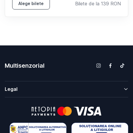
Bilete de la
139
RON
Alege bilete
Multisenzorial
Legal