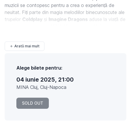
muzicii se contopesc pentru a crea o experiență de
neuitat. Fiți parte din magia melodiilor binecunoscute ale
trupelor
Coldplay
și
Imagine Dragons
aduse la viață de
performeri renumiți la
MINA Museum
din
Cluj
toate sub
strălucirea a mii de lumânări și
proiecția...
Arată mai mult
Alege bilete pentru:
04 iunie 2025, 21:00
MINA Cluj, Cluj-Napoca
SOLD OUT